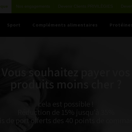
ique
Nos engagements
Devenir Clients PRIVILÈGIES
Deveni
Sport
Compléments alimentaires
Protéine
Vous souhaitez payer vos
produits moins cher ?
cela est possible !
Réduction de 15% jusqu'à 35%
is de port offerts des 40 points de comm