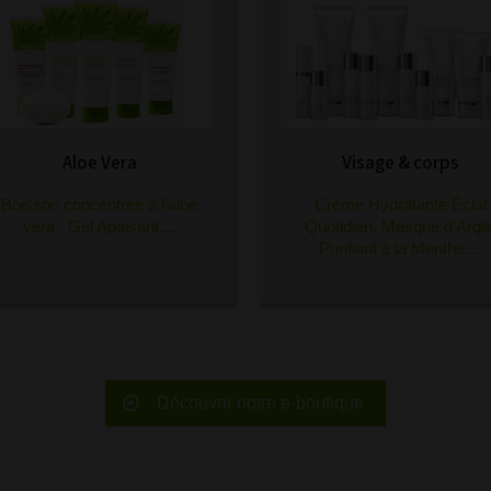
Aloe Vera
Visage & corps
Boisson concentrée à l’aloe
Crème Hydratante Éclat
vera
,
Gel Apaisant
....
Quotidien
,
Masque d’Argil
Purifiant à la Menthe
....
Découvrir notre e-boutique