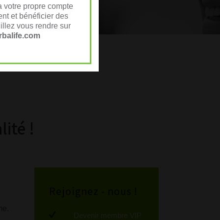
a votre propre compte
nt et bénéficier des
illez vous rendre sur
balife.com
ité !
Rejoignez - nous !
me.
Devenir membre VIP