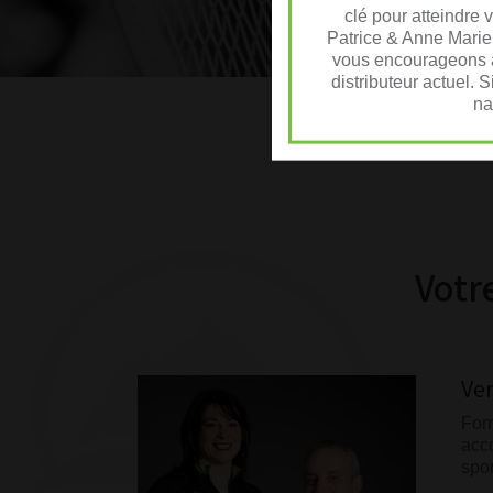
clé pour atteindre 
Patrice & Anne Marie
vous encourageons à
distributeur actuel. 
na
Votr
Ve
For
acc
spor