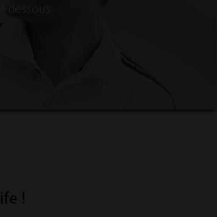
ci-dessous
fe !