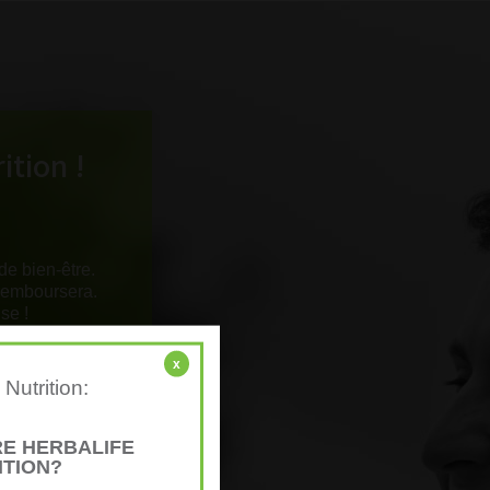
ition !
e bien-être.
 remboursera.
se !
x
Nutrition:
E HERBALIFE
ITION?