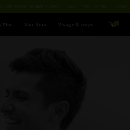
r Distributeur Herbalife Nutrition
Blog
Mon compte
Contact
0
s Plus
Aloe Vera
Visage & corps
ande