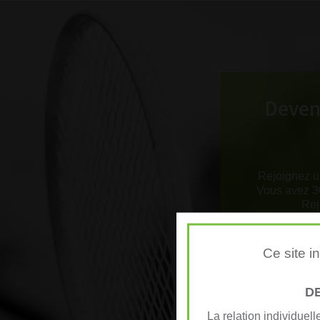
Devene
Rejoignez u
Vous avez 30
Rej
Ce site i
D
La relation individuel