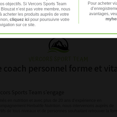
Pour acheter vi
vos objectifs. Si Vercors Sports Team
d’enregistreme
 Blouzat n’est pas votre membre, nous
avantages, veu
 acheter les produits auprès de votre
myher
Sinon,
cliquez ici
pour poursuivre votre
vigation sur ce site.
VERCORS SPORT TEAM
e coach personnel forme et vital
rcors Sports Team s'engage
més en nutrition et avec plus de 20 ans d’expérience en
ompagnement Herbalife Nutrition, nous intervenons auprès de
tifs de tous niveaux et de personnes souhaitant retrouver la for