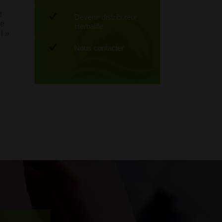
e
Devenir distributeur
de
Herbalife
! »
Nous contacter