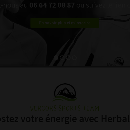
z-nous au
06 64 72 08 87
ou suivez le lien 
En savoir plus et m'inscrire
VERCORS SPORTS TEAM
stez votre énergie avec Herbali