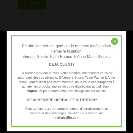
S’inscrire
x
Ce site internet est géré par le membre indépendant
Herbalife Nutrition:
Vercors Sports Team Patrice & Anne Marie Blouzat
DEJA CLIENT?
La relation individuelle avec votre membre indépendant est la clé
Vercors Sports Team, est un membre indépendant Herbalife Nutrition.
pour atteindre vos objectifs. Si Vercors Sports Team Patrice & Anne
Coaching de sportifs, contrôle du poids, nutrition pour tous… un
Marie Blouzat n’est pas votre membre, nous vous encourageons à
accompagnement adapté et sérieux.
acheter les produits auprès de votre distributeur actuel. Sinon,
cliquez ici
pour poursuivre votre navigation sur ce site.
La e-boutique
DEJA MEMBRE HERBALIFE NUTRITION?
Contrôle du poids
Pour acheter via votre propre compte d’enregistrement et
bénéficier des avantages, veuillez vous rendre sur
Sport
myherbalife.com
Compléments alimentaires
Protéines Plus