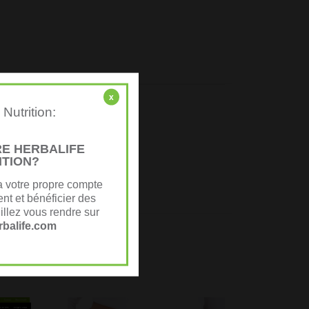
x
Nutrition:
E HERBALIFE
ITION?
a votre propre compte
nt et bénéficier des
illez vous rendre sur
balife.com