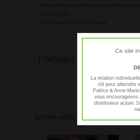
Nous tenons à remercier les organisateurs po
A très bientôt,
Anne-Marie & Patrice Blouzat
Ce site i
Partager
D
La relation individuel
clé pour atteindre 
Patrice & Anne Marie
vous encourageons à
distributeur actuel. 
na
Articles reliés