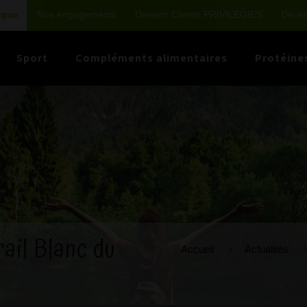
ique
Nos engagements
Devenir Clients PRIVILÈGIES
Deveni
Sport
Compléments alimentaires
Protéine
ail Blanc du
Accueil
Actualités