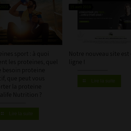
 2022
15 avril 2019
ines sport : à quoi
Notre nouveau site est
nt les proteines, quel
ligne !
e besoin proteine
if, que peut vous
Lire la suite
rter la proteine
life Nutrition ?
Lire la suite