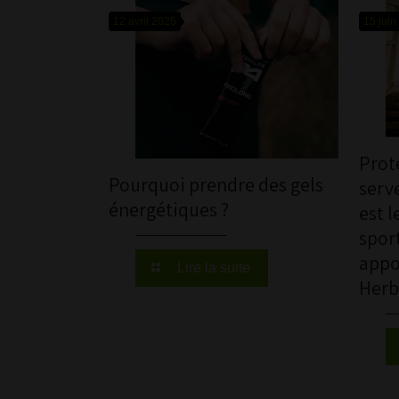
12 avril 2025
15 juin
Prote
Pourquoi prendre des gels
serve
énergétiques ?
est l
sport
appo
Lire la suite
Herba