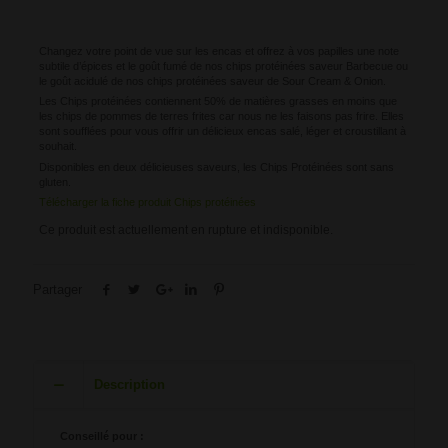
Changez votre point de vue sur les encas et offrez à vos papilles une note
subtile d’épices et le goût fumé de nos chips protéinées saveur Barbecue ou
le goût acidulé de nos chips protéinées saveur de Sour Cream & Onion.
Les Chips protéinées contiennent 50% de matières grasses en moins que
les chips de pommes de terres frites car nous ne les faisons pas frire. Elles
sont soufflées pour vous offrir un délicieux encas salé, léger et croustillant à
souhait.
Disponibles en deux délicieuses saveurs, les Chips Protéinées sont sans
gluten.
Télécharger la fiche produit Chips protéinées
Ce produit est actuellement en rupture et indisponible.
Partager
Description
Conseillé pour :