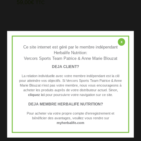
59,00
€
TTC
x
Ce site internet est géré par le membre indépendant
Herbalife Nutrition:
Vercors Sports Team Patrice & Anne Marie Blouzat
DEJA CLIENT?
La relation individuelle avec votre membre indépendant est la clé
pour atteindre vos objectifs. Si Vercors Sports Team Patrice & Anne
Marie Blouzat n’est pas votre membre, nous vous encourageons à
acheter les produits auprès de votre distributeur actuel. Sinon,
cliquez ici
pour poursuivre votre navigation sur ce site.
DEJA MEMBRE HERBALIFE NUTRITION?
Pour acheter via votre propre compte d’enregistrement et
bénéficier des avantages, veuillez vous rendre sur
myherbalife.com