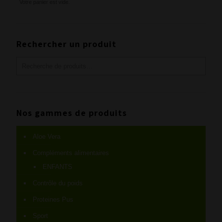
Votre panier est vide.
Rechercher un produit
Nos gammes de produits
Aloe Vera
Compléments alimentaires
ENFANTS
Contrôle du poids
Proteines Pus
Sport