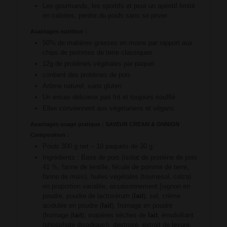
Les gourmands, les sportifs et pour un apéritif limité
en calories, perdre du poids sans se priver
Avantages nutrition :
50% de matières grasses en moins par rapport aux
chips de pommes de terre classiques
12g de protéines végétales par paquet
contient des protéines de pois
Arôme naturel, sans gluten
Un encas délicieux pas frit et toujours soufflé
Elles conviennent aux végétariens et végans
Avantages usage pratique : SAVEUR CREAM & ONNION
Composition :
Poids 300 g net – 10 paquets de 30 g
Ingrédients : Base de pois (isolat de protéine de pois
41 %, farine de lentille, fécule de pomme de terre,
farine de maïs), huiles végétales (tournesol, colza)
en proportion variable, assaisonnement [oignon en
poudre, poudre de lactosérum (
lait
), sel, crème
acidulée en poudre (
lait
), fromage en poudre
(fromage (
lait
), matières sèches de
lait
, émulsifiant
(phosphate disodique)), dextrose, extrait de levure,