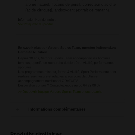
arôme naturel, flocons de persil, correcteur d’acidité
(acide citrique)], antioxydant (extrait de romarin).
Information Nutritionnelle :
Voir l’étiquette du produit
En savoir plus sur Vercors Sports Team, membre indépendant
Herbalife Nutrition
Depuis 30 ans, Vercors Sports Team accompagne les hommes,
femmes, sportifs en recherche de bien-être, vitalité, performances
sportives.
Nos programmes minceur, forme & vitalité, Sport Performance sont
réalisés sur-mesure et adaptés à vos objectifs. Bilan et
accompagnement nutritionnel GRATUITS –
Besoin d’un conseil ? Contactez-nous au 06 64 72 08 87.
>> Découvrir l’équipe Vercors Sports Team et ses coachs.
Informations complémentaires
Produits similaires