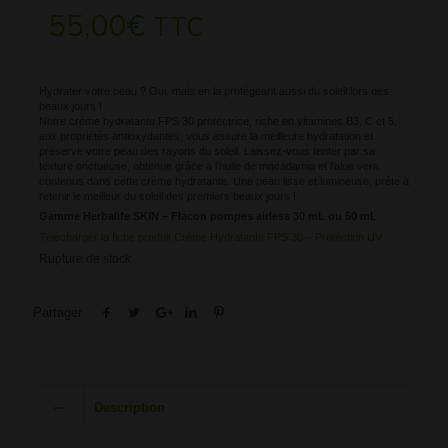
55,00
€
TTC
Hydrater votre peau ? Oui, mais en la protégeant aussi du soleil lors des
beaux jours !
Notre crème hydratante FPS 30 protectrice, riche en vitamines B3, C et 5,
aux propriétés antioxydantes, vous assure la meilleure hydratation et
préserve votre peau des rayons du soleil. Laissez-vous tenter par sa
texture onctueuse, obtenue grâce à l’huile de macadamia et l’aloe vera
contenus dans cette crème hydratante. Une peau lisse et lumineuse, prête à
retenir le meilleur du soleil des premiers beaux jours !
Gamme Herbalife SKIN –
Flacon pompes airless 30 mL ou 50 mL
Télécharger la fiche produit Crème Hydratante FPS 30 – Protection UV
Rupture de stock
Partager
Description