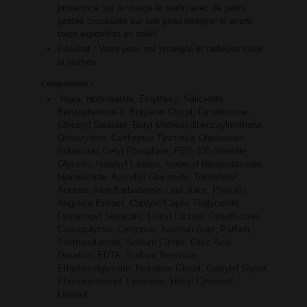
protectrice sur le visage le matin avec de petits
gestes circulaires sur une peau nettoyer et avant
toute exposition au soleil.
Résultat : Votre peau est protégée et radieuse toute
la journée.
Composition :
Aqua, Homosalate, Ethylhexyl Salicylate,
Benzophenone-3, Butylene Glycol, Dimethicone,
Glyceryl Stearate, Butyl Methoxydibenzoylmethane,
Octocrylene, Carthamus Tinctorius Oleosomes,
Potassium Cetyl Phosphate, PEG-100 Stearate,
Glycerin, Isoamyl Laurate, Isodecyl Neopentanoate,
Niacinamide, Ascorbyl Glucoside, Tocopheryl
Acetate, Aloe Barbadensis Leaf Juice, Physalis
Angulata Extract, Caprylic/Capric Triglyceride,
Diisopropyl Sebacate, Lauryl Lactate, Dimethicone
Crosspolymer, Carbomer, Xanthan Gum, Parfum,
Triethanolamine, Sodium Citrate, Citric Acid,
Disodium EDTA, Sodium Benzoate,
Ethylhexylglycerin, Hexylene Glycol, Caprylyl Glycol,
Phenoxyethanol, Limonene, Hexyl Cinnamal,
Linalool.