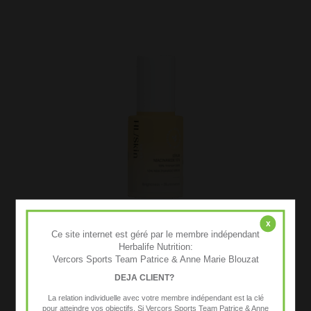
x
Ce site internet est géré par le membre indépendant
Herbalife Nutrition:
Vercors Sports Team Patrice & Anne Marie Blouzat
Sérum Niacinamide 10 % HL/Skin 30 ml
DEJA CLIENT?
54,50
€
TTC
La relation individuelle avec votre membre indépendant est la clé
pour atteindre vos objectifs. Si Vercors Sports Team Patrice & Anne