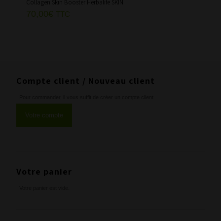
Collagen Skin Booster Herbalife SKIN​
70,00
€
TTC
Compte client / Nouveau client
Pour commander, il vous suffit de créer un compte client
Votre compte
Votre panier
Votre panier est vide.