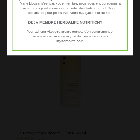
Marie Blouzat n’est pas votre membre, nous vous encourageons à
acheter les produits auprès de votre distributeur actuel. Sinon,
cliquez ici
pour poursuivre votre navigation sur ce site.
DEJA MEMBRE HERBALIFE NUTRITION?
Pour acheter via votre propre compte d’enregistrement et
bénéficier des avantages, veuillez vous rendre sur
myherbalife.com
Gel Nettoyant resurfaçant- HL SKIN 147ml