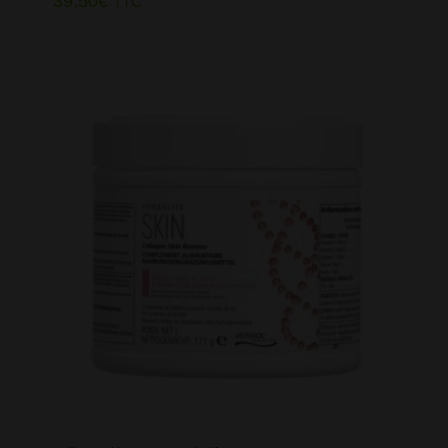
39,50
€
TTC