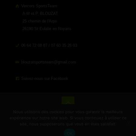
Vercors SportsTeam
A-M et P. BLOUZAT
25 chemin de l'Arps
26190 St Eulalie en Royans
06 64 72 08 87 / 07 60 35 26 03
blouzatsportsteam@gmail.com
Suivez-nous sur Facebook
Nous utilisons des cookies pour vous garantir la meilleure
© 2019 Vercors Sports Team - Tous droits réservés -
expérience sur notre site web. Si vous continuez à utiliser ce
Réalisé par
Boostacom
et
Licom Développement
|
Mentions
site, nous supposerons que vous en êtes satisfait.
Légales
|
RGPD
|
CGV
OK