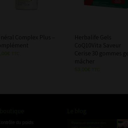
néral Complex Plus –
Herbalife Gels
omplément
CoQ10Vita Saveur
Cerise 30 gommes ge
,00
€
TTC
mâcher
53,00
€
TTC
-boutique
Le blog
ontrôle du poids
Pourquoi prendre des
gels énergétiques ?