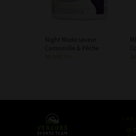
Night Mode saveur
Mi
Camomille & Pêche
C
59,00
€
36
TTC
La e
C