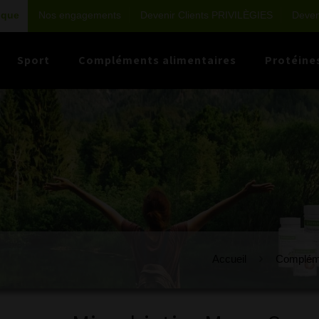
ique
Nos engagements
Devenir Clients PRIVILÈGIES
Deveni
Sport
Compléments alimentaires
Protéine
Accueil
Compléme