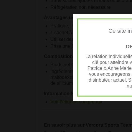
Sans sucres ajoutés et sans édulcorant
Réfrigération non nécessaire
Avantages usage pratique :
Pratique, il se consomme de partout.
Ce site i
1 sachet à prendre dans un grand verre
Utiliser des liquides dont la température 
D
Prise une fois par jour
La relation individuel
Composition :
clé pour atteindre 
Poids net 40 g – 20 sachet de 2 g chac
Patrice & Anne Marie
Ingrédients : poudre de galacto-oligosacc
vous encourageons à
maltodextrine, Lactobacillus heJvetic
distributeur actuel. 
de silicium).
na
Information Nutritionnelle :
Voir l’étiquette du produit
En savoir plus sur Vercors Sports Team