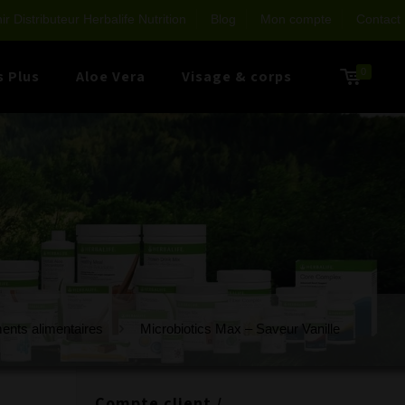
r Distributeur Herbalife Nutrition
Blog
Mon compte
Contact
0
s Plus
Aloe Vera
Visage & corps
nts alimentaires
Microbiotics Max – Saveur Vanille
Compte client /