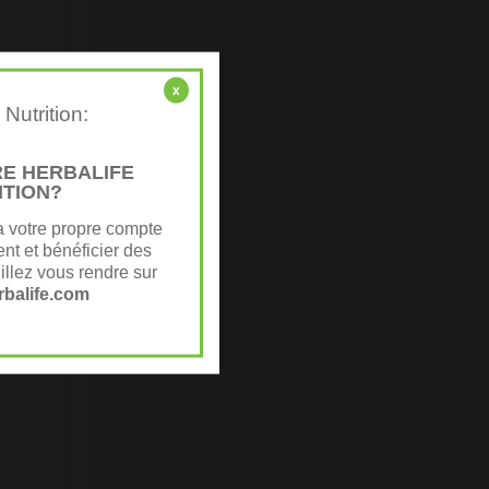
x
Nutrition:
E HERBALIFE
ITION?
a votre propre compte
nt et bénéficier des
(lait),
illez vous rendre sur
ioxyde
balife.com