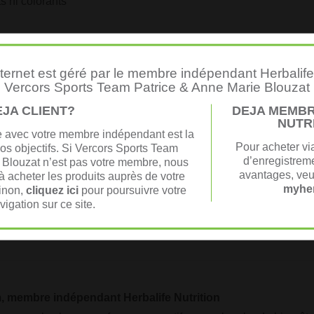
s ni colorants
nternet est géré par le membre indépendant Herbalife 
 d’eau, mélangez jusqu’à dissolution complète et dégustez.
Vercors Sports Team Patrice & Anne Marie Blouzat
est inférieure à 25°C pour éviter d’altérer l’efficacité du produit.
EJA CLIENT?
DEJA MEMBR
NUTR
le avec votre membre indépendant est la
Pour acheter vi
vos objectifs. Si Vercors Sports Team
un
d’enregistreme
 Blouzat n’est pas votre membre, nous
harides. (galacto-oligosaccharides (lait), lactose (lait), glucose 
avantages, veu
 acheter les produits auprès de votre
us R52, Bifidobaderium Jadis HN019, arôme, antiagglomérant (d
myher
Sinon,
cliquez ici
pour poursuivre votre
vigation sur ce site.
, membre indépendant Herbalife Nutrition