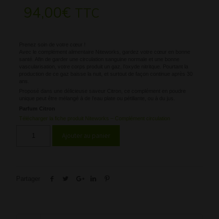
94,00
€
TTC
Prenez soin de votre cœur !
Avec le complément alimentaire Niteworks, gardez votre cœur en bonne
santé. Afin de garder une circulation sanguine normale et une bonne
vascularisation, votre corps produit un gaz, l’oxyde nitritque. Pourtant la
production de ce gaz baisse la nuit, et surtout de façon continue après 30
ans.
Proposé dans une délicieuse saveur Citron, ce complément en poudre
unique peut être mélangé à de l’eau plate ou pétillante, ou à du jus.
Parfum Citron
Télécharger la fiche produit Niteworks – Complément circulation
Ajouter au panier
Partager