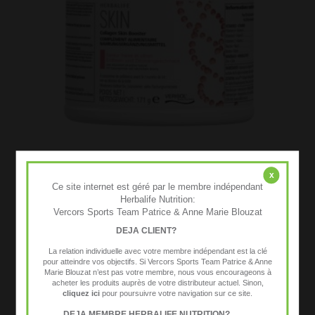
x
Collagen Skin Booster Herbalife SKIN​
Ce site internet est géré par le membre indépendant
70,00
€
TTC
Herbalife Nutrition:
Vercors Sports Team Patrice & Anne Marie Blouzat
DEJA CLIENT?
La relation individuelle avec votre membre indépendant est la clé
pour atteindre vos objectifs. Si Vercors Sports Team Patrice & Anne
Marie Blouzat n’est pas votre membre, nous vous encourageons à
acheter les produits auprès de votre distributeur actuel. Sinon,
cliquez ici
pour poursuivre votre navigation sur ce site.
DEJA MEMBRE HERBALIFE NUTRITION?