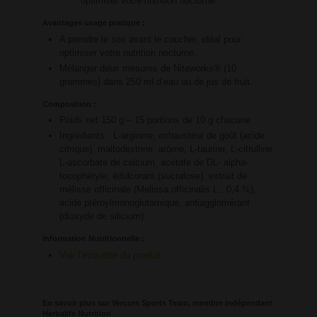
optimiser votre nutrition nocturne.
Avantages usage pratique :
A prendre le soir avant le coucher, idéal pour
optimiser votre nutrition nocturne.
Mélanger deux mesures de Niteworks® (10
grammes) dans 250 ml d’eau ou de jus de fruit.
Composition :
Poids net 150 g – 15 portions de 10 g chacune
Ingrédients : L-arginine, exhausteur de goût (acide
citrique), maltodextrine, arôme, L-taurine, L-citrulline,
L-ascorbate de calcium, acétate de DL- alpha-
tocophéryle, édulcorant (sucralose), extrait de
mélisse officinale (Melissa officinalis L., 0,4 %),
acide ptéroylmonoglutamique, antiagglomérant
(dioxyde de silicium).
Information Nutritionnelle :
Voir l’étiquette du produit
En savoir plus sur Vercors Sports Team, membre indépendant
Herbalife Nutrition